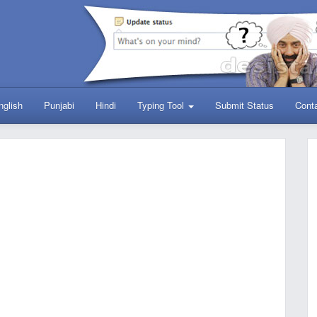
nglish
Punjabi
Hindi
Typing Tool
Submit Status
Cont