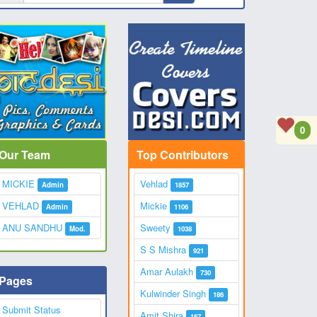
0
Our Team
Top Contributors
MICKIE
Vehlad
Admin
1857
VEHLAD
Mickie
Admin
1106
ANU SANDHU
Sweety
Mod.
1038
S S Mishra
921
Amar Aulakh
730
Pages
Kulwinder Singh
186
Submit Status
Amit Shira
167