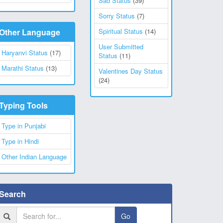
Sad Status
(39)
Sorry Status
(7)
Other Language
Spiritual Status
(14)
User Submitted
Haryanvi Status
(17)
Status
(11)
Marathi Status
(13)
Valentines Day Status
(24)
Typing Tools
Type in Punjabi
Type in Hindi
Other Indian Language
Search
Go