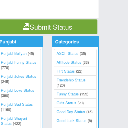
Submit Status
Punjabi
Categories
Punjabi Boliyan
(45)
ASCII Status
(35)
Punjabi Funny Status
Attitude Status
(33)
(778)
Flirt Status
(22)
Punjabi Jokes Status
Friendship Status
(245)
(120)
Punjabi Love Status
Funny Status
(153)
(390)
Girls Status
(20)
Punjabi Sad Status
(1160)
Good Day Status
(15)
Punjabi Shayari
Good Luck Status
(8)
Status
(422)