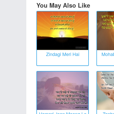
You May Also Like
Zindagi Meri Hai
Mohab
Hamari Jaan Maang Lo
Tanh