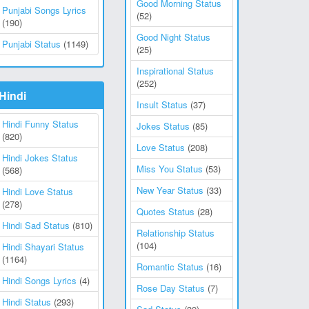
Good Morning Status
Punjabi Songs Lyrics
(52)
(190)
Good Night Status
Punjabi Status
(1149)
(25)
Inspirational Status
(252)
Hindi
Insult Status
(37)
Hindi Funny Status
Jokes Status
(85)
(820)
Love Status
(208)
Hindi Jokes Status
Miss You Status
(53)
(568)
New Year Status
(33)
Hindi Love Status
(278)
Quotes Status
(28)
Hindi Sad Status
(810)
Relationship Status
(104)
Hindi Shayari Status
(1164)
Romantic Status
(16)
Hindi Songs Lyrics
(4)
Rose Day Status
(7)
Hindi Status
(293)