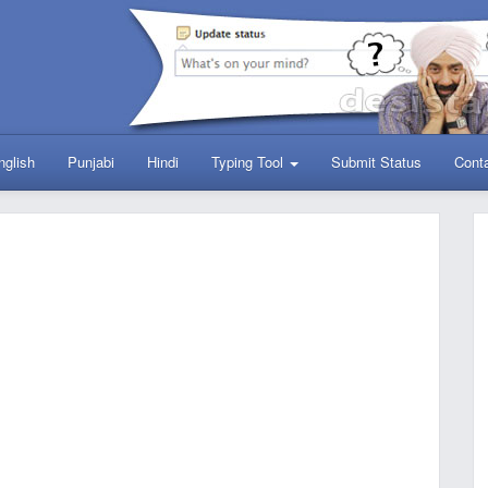
nglish
Punjabi
Hindi
Typing Tool
Submit Status
Cont