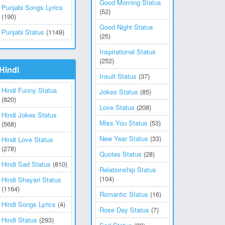
Good Morning Status
Punjabi Songs Lyrics
(52)
(190)
Good Night Status
Punjabi Status
(1149)
(25)
Inspirational Status
(252)
Hindi
Insult Status
(37)
Hindi Funny Status
Jokes Status
(85)
(820)
Love Status
(208)
Hindi Jokes Status
Miss You Status
(53)
(568)
New Year Status
(33)
Hindi Love Status
(278)
Quotes Status
(28)
Hindi Sad Status
(810)
Relationship Status
(104)
Hindi Shayari Status
(1164)
Romantic Status
(16)
Hindi Songs Lyrics
(4)
Rose Day Status
(7)
Hindi Status
(293)