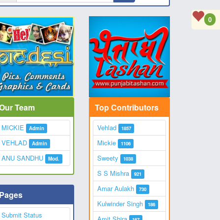
0
Our Team
Top Contributors
MICKIE
Vehlad
Admin
1857
VEHLAD
Mickie
Admin
1106
ANU SANDHU
Sweety
Mod.
1038
S S Mishra
921
Amar Aulakh
730
Pages
Kulwinder Singh
186
Submit Status
Amit Shira
167