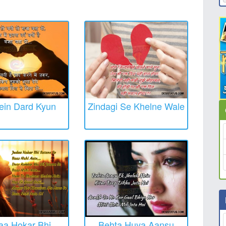
ein Dard Kyun
Zindagi Se Khelne Wale
aa Hokar Bhi
Behta Huya Aansu