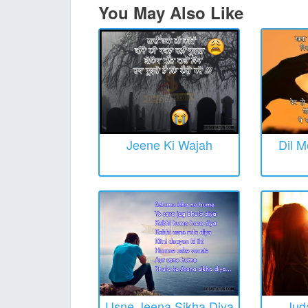
You May Also Like
Jeene Ki Wajah
Dil M
Usne Jeena Sikha Diya
Jud