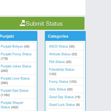
Submit Status
Punjabi
Categories
Punjabi Boliyan
(45)
ASCII Status
(35)
Punjabi Funny Status
Attitude Status
(33)
(778)
Flirt Status
(22)
Punjabi Jokes Status
Friendship Status
(245)
(120)
Punjabi Love Status
Funny Status
(153)
(390)
Girls Status
(20)
Punjabi Sad Status
(1160)
Good Day Status
(15)
Punjabi Shayari
Good Luck Status
(8)
Status
(422)