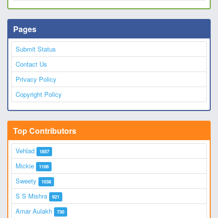
Pages
Submit Status
Contact Us
Privacy Policy
Copyright Policy
Top Contributors
Vehlad
1857
Mickie
1106
Sweety
1038
S S Mishra
921
Amar Aulakh
730