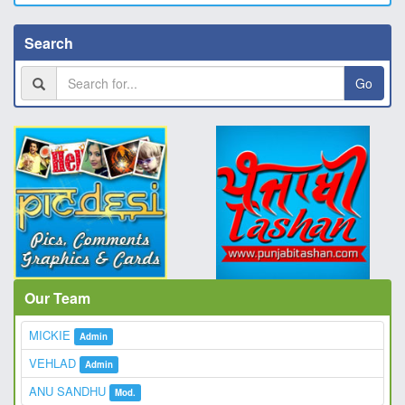
Search
Go
Our Team
MICKIE
Admin
VEHLAD
Admin
ANU SANDHU
Mod.