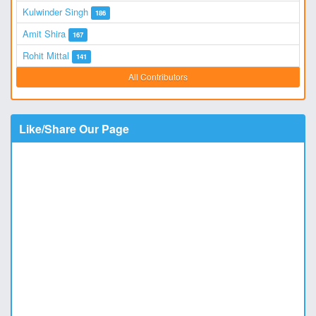
Kulwinder Singh
186
Amit Shira
167
Rohit Mittal
141
All Contributors
Like/Share Our Page