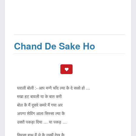
Chand De Sake Ho
घराली बोली :- आप मन्नै चाँद ल्या कै दे सको हो …
मखा हट बावली या के बात करी
बोल कै मैं दूसरे कमरे मैं गया अर
अपणा शेविंग आला सिस्सा ल्या कै
उसतै पकड़ा दिया … या पकड़ …
सिस्सा हाथ मैं ले कै उसमैं देख कै