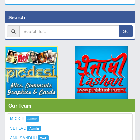
Search
Go
Our Team
MICKIE
Admin
VEHLAD
Admin
ANU SANDHU
Mod.