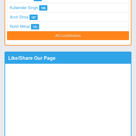
Kulwinder Singh
186
Amit Shira
167
Rohit Mittal
141
All Contributors
Like/Share Our Page