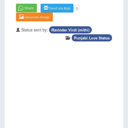
Share
Send via Mail
0
Generate Image
Status sent by:
Ravinder Virdi (mithi)
Punjabi Love Status